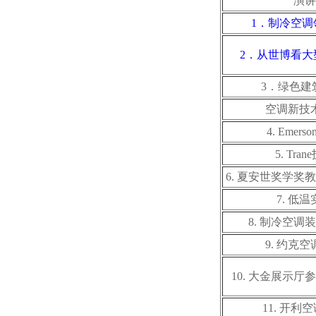
演讲
1．制冷空调
2．从世博看大
3．绿色建
空调新技
4. Emer
5. Tra
6. 夏安世奖学奖
7. 低
8. 制冷空调
9. 约克
10. 大金展示厅
11. 开利