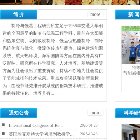
more
简 介
新 闻
制冷与低温工程研究所立足于1956年交通大学创
建的全国最早的制冷与低温工程学科，目前在太阳能
和热泵空调、吸附吸收制冷、低品位热能制冷、制冷
系统仿真与优化、微流体传热与蓄热、绿色建筑能源
系统、航天热环境、海军国防等方面在国内外具有广
泛影响。研究所在科学研究、人才培养、基地建设等
特
方面为社会做出了重要贡献，持续不断地为社会提供
节能减
了节能减排的技术成果。重点攻关课题和创新目标
为：围绕节能减排开展系统的创新技术研究，推进成
果的持续转化，培养具有...
more
通知公告
科学研
■
International Congerss of Re...
2026-01-28
■
英国埃克塞特大学初旭副教授学...
2025-10-28